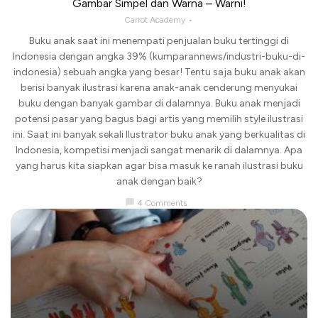
Gambar Simpel dan Warna – Warni!
Carrot Academy
Buku anak saat ini menempati penjualan buku tertinggi di
Indonesia dengan angka 39% (kumparannews/industri-buku-di-
indonesia) sebuah angka yang besar! Tentu saja buku anak akan
berisi banyak ilustrasi karena anak-anak cenderung menyukai
buku dengan banyak gambar di dalamnya. Buku anak menjadi
potensi pasar yang bagus bagi artis yang memilih style ilustrasi
ini. Saat ini banyak sekali Ilustrator buku anak yang berkualitas di
Indonesia, kompetisi menjadi sangat menarik di dalamnya. Apa
yang harus kita siapkan agar bisa masuk ke ranah ilustrasi buku
anak dengan baik?
chat_bubble
4 Comments