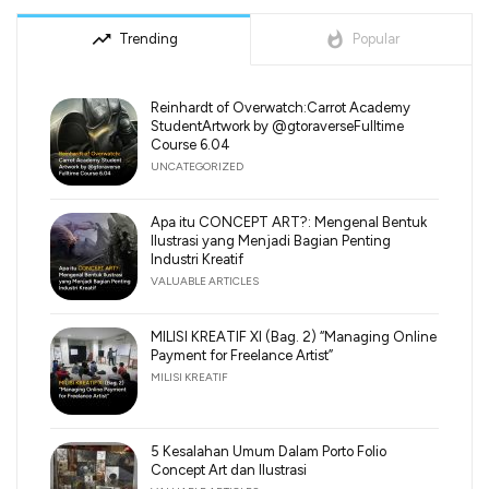
trending_up
whatshot
Trending
Popular
Reinhardt of Overwatch:Carrot Academy
StudentArtwork by @gtoraverseFulltime
Course 6.04
UNCATEGORIZED
Apa itu CONCEPT ART?: Mengenal Bentuk
Ilustrasi yang Menjadi Bagian Penting
Industri Kreatif
VALUABLE ARTICLES
MILISI KREATIF XI (Bag. 2) “Managing Online
Payment for Freelance Artist”
MILISI KREATIF
5 Kesalahan Umum Dalam Porto Folio
Concept Art dan Ilustrasi