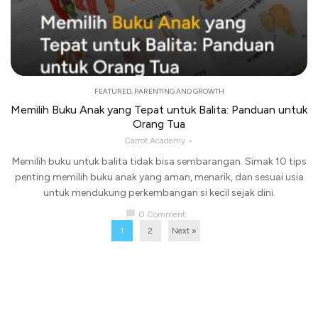
FEATURED
,
PARENTING AND GROWTH
Memilih Buku Anak yang Tepat untuk Balita: Panduan untuk
Orang Tua
Carrot Academy
Memilih buku untuk balita tidak bisa sembarangan. Simak 10 tips
penting memilih buku anak yang aman, menarik, dan sesuai usia
untuk mendukung perkembangan si kecil sejak dini.
chat_bubble
0 Comment
1
2
Next »