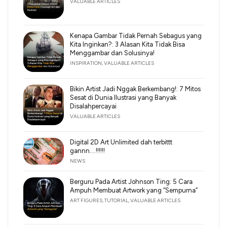
VALUABLE ARTICLES
Kenapa Gambar Tidak Pernah Sebagus yang
Kita Inginkan?: 3 Alasan Kita Tidak Bisa
Menggambar dan Solusinya!
INSPIRATION
,
VALUABLE ARTICLES
Bikin Artist Jadi Nggak Berkembang!: 7 Mitos
Sesat di Dunia Ilustrasi yang Banyak
Disalahpercayai
VALUABLE ARTICLES
Digital 2D Art Unlimited dah terbittt
gannn….!!!!!!
NEWS
Berguru Pada Artist Johnson Ting: 5 Cara
Ampuh Membuat Artwork yang “Sempurna”
ART FIGURES
,
TUTORIAL
,
VALUABLE ARTICLES