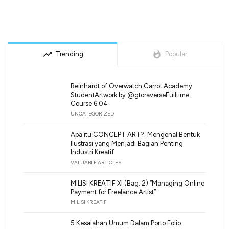
trending_up
whatshot
Trending
Popular
Reinhardt of Overwatch:Carrot Academy
StudentArtwork by @gtoraverseFulltime
Course 6.04
UNCATEGORIZED
Apa itu CONCEPT ART?: Mengenal Bentuk
Ilustrasi yang Menjadi Bagian Penting
Industri Kreatif
VALUABLE ARTICLES
MILISI KREATIF XI (Bag. 2) “Managing Online
Payment for Freelance Artist”
MILISI KREATIF
5 Kesalahan Umum Dalam Porto Folio