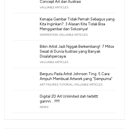
Concept Art dan Ilustrasi
VALUABLE ARTICLES
Kenapa Gambar Tidak Pernah Sebagus yang
Kita Inginkan?: 3 Alasan Kita Tidak Bisa
Menggambar dan Solusinya!
INSPIRATION
,
VALUABLE ARTICLES
Bikin Artist Jadi Nggak Berkembang!: 7 Mitos
Sesat di Dunia Ilustrasi yang Banyak
Disalahpercayai
VALUABLE ARTICLES
Berguru Pada Artist Johnson Ting: 5 Cara
Ampuh Membuat Artwork yang “Sempurna”
ART FIGURES
,
TUTORIAL
,
VALUABLE ARTICLES
Digital 2D Art Unlimited dah terbittt
gannn….!!!!!!
NEWS