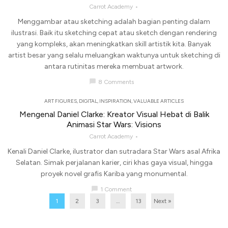
Carrot Academy
Menggambar atau sketching adalah bagian penting dalam
ilustrasi. Baik itu sketching cepat atau sketch dengan rendering
yang kompleks, akan meningkatkan skill artistik kita. Banyak
artist besar yang selalu meluangkan waktunya untuk sketching di
antara rutinitas mereka membuat artwork.
chat_bubble
8 Comments
ART FIGURES
,
DIGITAL
,
INSPIRATION
,
VALUABLE ARTICLES
Mengenal Daniel Clarke: Kreator Visual Hebat di Balik
Animasi Star Wars: Visions
Carrot Academy
Kenali Daniel Clarke, ilustrator dan sutradara Star Wars asal Afrika
Selatan. Simak perjalanan karier, ciri khas gaya visual, hingga
proyek novel grafis Kariba yang monumental.
chat_bubble
1 Comment
1
2
3
…
13
Next »