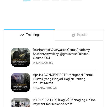
trending_up
whatshot
Trending
Popular
Reinhardt of Overwatch:Carrot Academy
StudentArtwork by @gtoraverseFulltime
Course 6.04
UNCATEGORIZED
Apa itu CONCEPT ART?: Mengenal Bentuk
Ilustrasi yang Menjadi Bagian Penting
Industri Kreatif
VALUABLE ARTICLES
MILISI KREATIF XI (Bag. 2) “Managing Online
Payment for Freelance Artist”