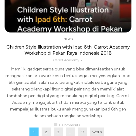
NEWS
Children Style Illustration with Ipad 6th: Carrot Academy
Workshop di Pekan Raya Indonesia 2018
Carrot Academy
Memiliki gadget serba guna yang bisa dimanfaatkan untuk
menghasilkan artowork keren tentu sangat menyenangkan. Ipad
6th gen adalah salah satu perangkat mobile serba guna yang
sekarang dilengkapi fitur digital painting dan memiliki alat
tambahan pen digital yang mendukung digital painting. Carrot
Academy mengajak artist dan mereka yang tertarik untuk
mempelajari ilustrasi buku anak menggunakan Ipad 6th gen
dalam sebuah rangkaian workshop.
chat_bubble
6 Comments
1
2
3
…
17
Next »