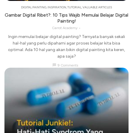
DIGITAL PAINTING
,
INSPIRATION
,
TUTORIAL
,
VALUABLE ARTICLES
Gambar Digital Ribet?: 10 Tips Wajib Memulai Belajar Digital
Painting!
Carrot Academy
Ingin memulai belajar digital painting? Ternyata banyak sekali
hal-hal yang perlu dipahami agar proses belajar kita bisa
optimal. Ada 10 hal yang akan bikin digital painting kita keren,
apa saja?
chat_bubble
9 Comments