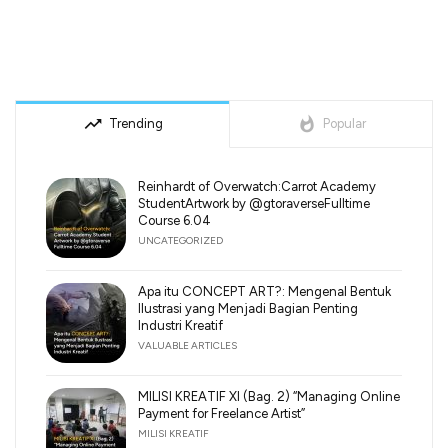
trending_up
whatshot
Trending
Popular
Reinhardt of Overwatch:Carrot Academy
StudentArtwork by @gtoraverseFulltime
Course 6.04
UNCATEGORIZED
Apa itu CONCEPT ART?: Mengenal Bentuk
Ilustrasi yang Menjadi Bagian Penting
Industri Kreatif
VALUABLE ARTICLES
MILISI KREATIF XI (Bag. 2) “Managing Online
Payment for Freelance Artist”
MILISI KREATIF