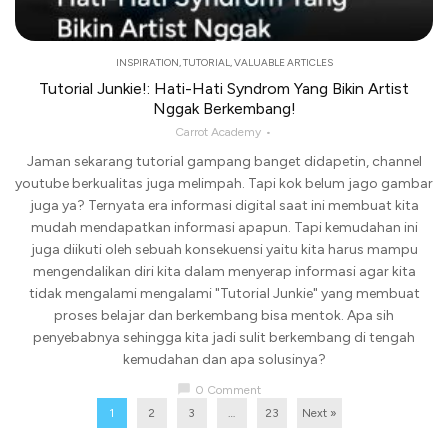
INSPIRATION
,
TUTORIAL
,
VALUABLE ARTICLES
Tutorial Junkie!: Hati-Hati Syndrom Yang Bikin Artist
Nggak Berkembang!
Carrot Academy
Jaman sekarang tutorial gampang banget didapetin, channel
youtube berkualitas juga melimpah. Tapi kok belum jago gambar
juga ya? Ternyata era informasi digital saat ini membuat kita
mudah mendapatkan informasi apapun. Tapi kemudahan ini
juga diikuti oleh sebuah konsekuensi yaitu kita harus mampu
mengendalikan diri kita dalam menyerap informasi agar kita
tidak mengalami mengalami "Tutorial Junkie" yang membuat
proses belajar dan berkembang bisa mentok. Apa sih
penyebabnya sehingga kita jadi sulit berkembang di tengah
kemudahan dan apa solusinya?
chat_bubble
0 Comment
1
2
3
…
23
Next »