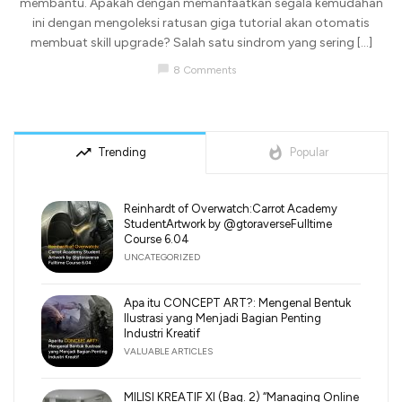
membantu. Apakah dengan memanfaatkan segala kemudahan
ini dengan mengoleksi ratusan giga tutorial akan otomatis
membuat skill upgrade? Salah satu sindrom yang sering […]
chat_bubble
8 Comments
trending_up
whatshot
Trending
Popular
Reinhardt of Overwatch:Carrot Academy
StudentArtwork by @gtoraverseFulltime
Course 6.04
UNCATEGORIZED
Apa itu CONCEPT ART?: Mengenal Bentuk
Ilustrasi yang Menjadi Bagian Penting
Industri Kreatif
VALUABLE ARTICLES
MILISI KREATIF XI (Bag. 2) “Managing Online