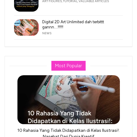
ART FIGURES
,
TUTORIAL
,
VALUABLE ARTICLES
Digital 2D Art Unlimited dah terbittt
gannn….!!!!!!
NEWS
Most Popular
10 Rahasia Yang Tidak Didapatkan di Kelas Ilustrasi!:
Nasehat Dari Dunia Kreatif