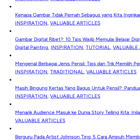
Kenapa Gambar Tidak Pernah Sebagus yang Kita Inginkan
INSPIRATION
,
VALUABLE ARTICLES
Gambar Digital Ribet?: 10 Tips Wajib Memulai Belajar Digi
Digital Painting
,
INSPIRATION
,
TUTORIAL
,
VALUABLE 
Mengenal Berbagai Jenis Pensil: Tips dan Trik Memilih P
INSPIRATION
,
TRADITIONAL
,
VALUABLE ARTICLES
Masih Bingung Kertas Yang Bagus Untuk Pensil?: Pandu
INSPIRATION
,
VALUABLE ARTICLES
Menarik Audience Masuk ke Dunia Story Telling Kita: Inila
VALUABLE ARTICLES
Berguru Pada Artist Johnson Ting: 5 Cara Ampuh Memb