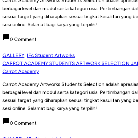
Carrot Academy Artworks Students Selection adalah apresiasi k
berbagai level dan modul serta kategori usia. Pertimbangan d
sesuai target yang diharapkan sesuai tingkat kesulitan yang 
sesi online. Selamat bagi karya yang terpilih!
chat_bubble
0 Comment
GALLERY
,
IFc Student Artworks
CARROT ACADEMY STUDENTS ARTWORK SELECTION JA
Carrot Academy
Carrot Academy Artworks Students Selection adalah apresiasi k
berbagai level dan modul serta kategori usia. Pertimbangan d
sesuai target yang diharapkan sesuai tingkat kesulitan yang 
sesi online. Selamat bagi karya yang terpilih!
chat_bubble
0 Comment