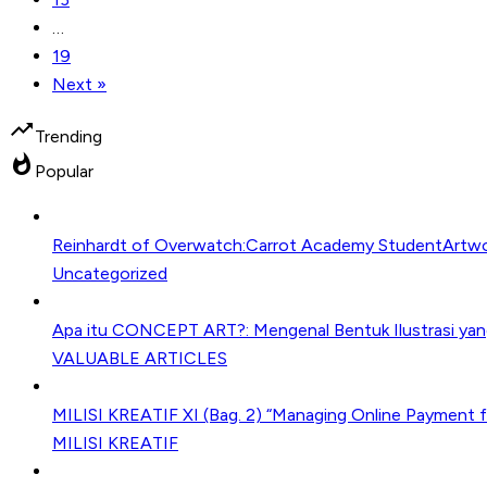
…
19
Next »
trending_up
Trending
whatshot
Popular
Reinhardt of Overwatch:Carrot Academy StudentArtwo
Uncategorized
Apa itu CONCEPT ART?: Mengenal Bentuk Ilustrasi yang 
VALUABLE ARTICLES
MILISI KREATIF XI (Bag. 2) “Managing Online Payment fo
MILISI KREATIF