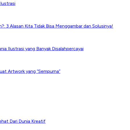
lustrasi
?: 3 Alasan Kita Tidak Bisa Menggambar dan Solusinya!
nia Ilustrasi yang Banyak Disalahpercayai
uat Artwork yang “Sempurna”
ehat Dari Dunia Kreatif