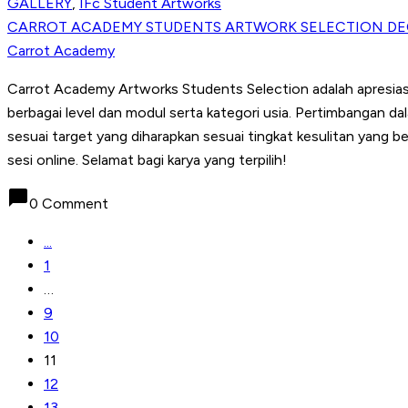
GALLERY
,
IFc Student Artworks
CARROT ACADEMY STUDENTS ARTWORK SELECTION DE
Carrot Academy
Carrot Academy Artworks Students Selection adalah apresiasi k
berbagai level dan modul serta kategori usia. Pertimbangan d
sesuai target yang diharapkan sesuai tingkat kesulitan yang 
sesi online. Selamat bagi karya yang terpilih!
chat_bubble
0 Comment
...
1
…
9
10
11
12
13