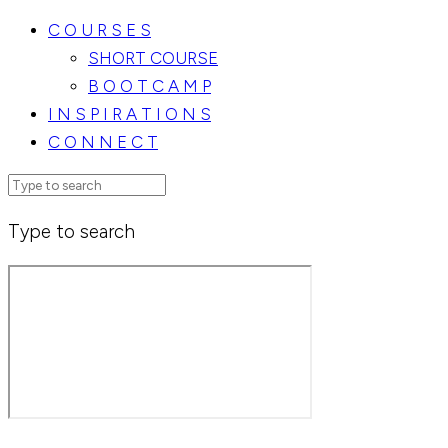
C O U R S E S
SHORT COURSE
B O O T C A M P
I N S P I R A T I O N S
C O N N E C T
Type to search