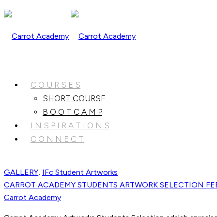
C O U R S E S
SHORT COURSE
B O O T C A M P
I N S P I R A T I O N S
C O N N E C T
GALLERY
,
IFc Student Artworks
CARROT ACADEMY STUDENTS ARTWORK SELECTION FE
Carrot Academy