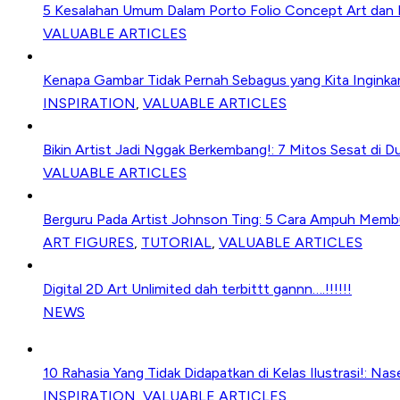
5 Kesalahan Umum Dalam Porto Folio Concept Art dan I
VALUABLE ARTICLES
Kenapa Gambar Tidak Pernah Sebagus yang Kita Inginkan
INSPIRATION
,
VALUABLE ARTICLES
Bikin Artist Jadi Nggak Berkembang!: 7 Mitos Sesat di Du
VALUABLE ARTICLES
Berguru Pada Artist Johnson Ting: 5 Cara Ampuh Memb
ART FIGURES
,
TUTORIAL
,
VALUABLE ARTICLES
Digital 2D Art Unlimited dah terbittt gannn….!!!!!!
NEWS
10 Rahasia Yang Tidak Didapatkan di Kelas Ilustrasi!: Nas
INSPIRATION
,
VALUABLE ARTICLES