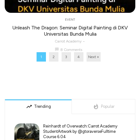
EVENT
Unleash The Dragon: Seminar Digital Painting di DKV
Universitas Bunda Mulia
Carrot Academy
chat_bubble
8 Comments
1
2
3
4
Next »
trending_up
whatshot
Trending
Popular
Reinhardt of Overwatch:Carrot Academy
StudentArtwork by @gtoraverseFulltime
Course 6.04