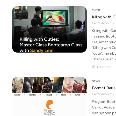
EVENT
Killing with
Carrot Academy
Killing with C
Training Boot
Lee, artist m
"Killing with
"cute", member
Thanks buat Sa
chat_bubble
1 Comment
NEWS
Format Baru 
Carrot Academy
Program Boot 
Carrot Academ
dan system pe