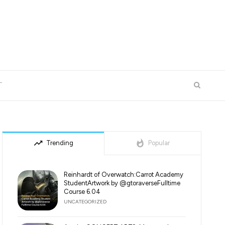
T
trending_up
whatshot
Trending
Popular
Reinhardt of Overwatch:Carrot Academy
StudentArtwork by @gtoraverseFulltime
Course 6.04
UNCATEGORIZED