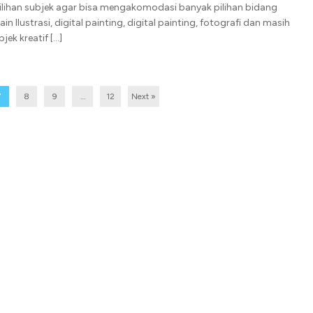
lihan subjek agar bisa mengakomodasi banyak pilihan bidang
lain Ilustrasi, digital painting, digital painting, fotografi dan masih
jek kreatif […]
7
8
9
…
12
Next »