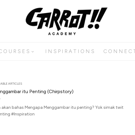
C O U R S E S
I N S P I R A T I O N S
C O N N E C 
ABLE ARTICLES
ggambar itu Penting (Chirpstory)
ta akan bahas Mengapa Menggambar itu penting? Yok simak twit
ting #Inspiration