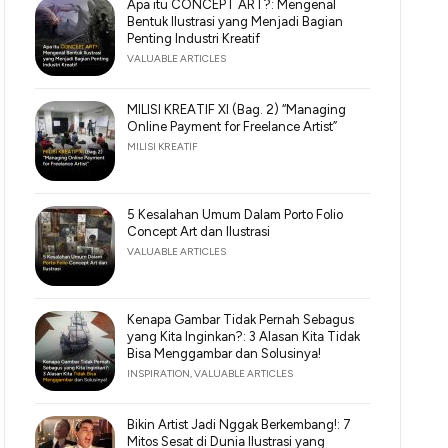
Apa itu CONCEPT ART?: Mengenal
Bentuk Ilustrasi yang Menjadi Bagian
Penting Industri Kreatif
VALUABLE ARTICLES
MILISI KREATIF XI (Bag. 2) “Managing
Online Payment for Freelance Artist”
MILISI KREATIF
5 Kesalahan Umum Dalam Porto Folio
Concept Art dan Ilustrasi
VALUABLE ARTICLES
Kenapa Gambar Tidak Pernah Sebagus
yang Kita Inginkan?: 3 Alasan Kita Tidak
Bisa Menggambar dan Solusinya!
INSPIRATION
,
VALUABLE ARTICLES
Bikin Artist Jadi Nggak Berkembang!: 7
Mitos Sesat di Dunia Ilustrasi yang