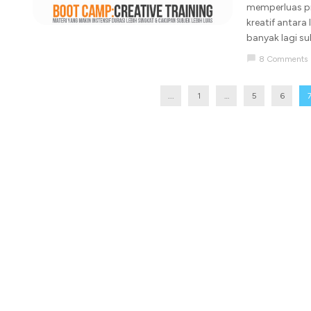
memperluas pi
kreatif antara 
banyak lagi sub
chat_bubble
8 Comments
...
1
…
5
6