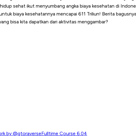
a hidup sehat ikut menyumbang angka biaya kesehatan di Indones
uk biaya kesehatannya mencapai 611 Triliun! Berita bagusnya, ak
 yang bisa kita dapatkan dari aktivitas menggambar?
rk by @gtoraverseFulltime Course 6.04