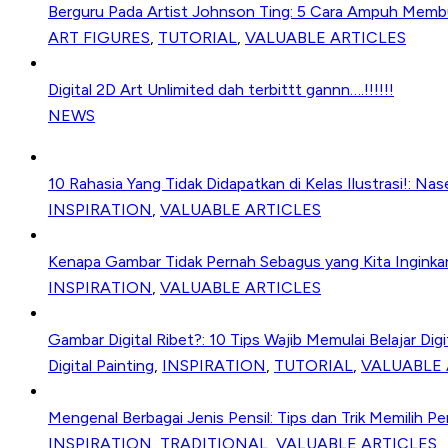
Berguru Pada Artist Johnson Ting: 5 Cara Ampuh Memb
ART FIGURES
,
TUTORIAL
,
VALUABLE ARTICLES
Digital 2D Art Unlimited dah terbittt gannn….!!!!!!
NEWS
10 Rahasia Yang Tidak Didapatkan di Kelas Ilustrasi!: Nas
INSPIRATION
,
VALUABLE ARTICLES
Kenapa Gambar Tidak Pernah Sebagus yang Kita Inginkan
INSPIRATION
,
VALUABLE ARTICLES
Gambar Digital Ribet?: 10 Tips Wajib Memulai Belajar Digi
Digital Painting
,
INSPIRATION
,
TUTORIAL
,
VALUABLE 
Mengenal Berbagai Jenis Pensil: Tips dan Trik Memilih P
INSPIRATION
,
TRADITIONAL
,
VALUABLE ARTICLES