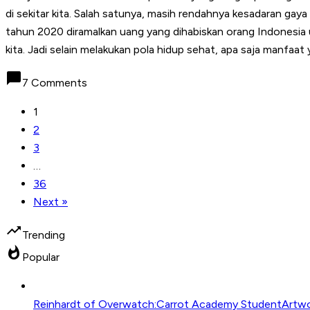
di sekitar kita. Salah satunya, masih rendahnya kesadaran gay
tahun 2020 diramalkan uang yang dihabiskan orang Indonesia unt
kita. Jadi selain melakukan pola hidup sehat, apa saja manfaat
chat_bubble
7 Comments
1
2
3
…
36
Next »
trending_up
Trending
whatshot
Popular
Reinhardt of Overwatch:Carrot Academy StudentArtwo