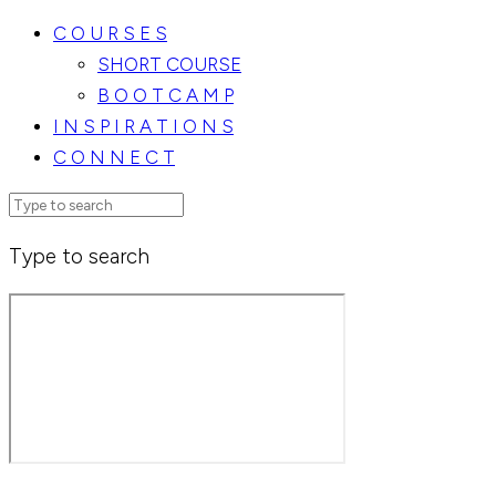
C O U R S E S
SHORT COURSE
B O O T C A M P
I N S P I R A T I O N S
C O N N E C T
Type to search