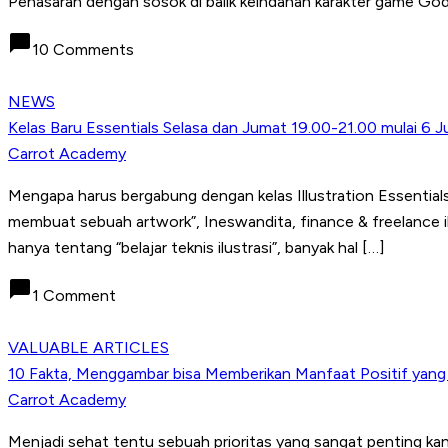
Penasaran dengan sosok di balik keindahan karakter game Godd
chat_bubble
10 Comments
NEWS
Kelas Baru Essentials Selasa dan Jumat 19.00-21.00 mulai 6 J
Carrot Academy
Mengapa harus bergabung dengan kelas Illustration Essentia
membuat sebuah artwork”, Ineswandita, finance & freelance illu
hanya tentang “belajar teknis ilustrasi”, banyak hal […]
chat_bubble
1 Comment
VALUABLE ARTICLES
10 Fakta, Menggambar bisa Memberikan Manfaat Positif yan
Carrot Academy
Menjadi sehat tentu sebuah prioritas yang sangat penting ka