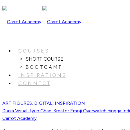
C O U R S E S
SHORT COURSE
B O O T C A M P
I N S P I R A T I O N S
C O N N E C T
ART FIGURES
,
DIGITAL
,
INSPIRATION
Dunia Visual Jiyun Chae: Kreator Emoji Overwatch hingga In
Carrot Academy