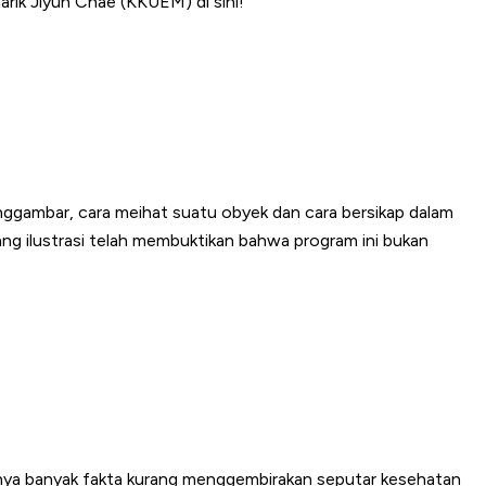
rik Jiyun Chae (KKUEM) di sini!
nggambar, cara meihat suatu obyek dan cara bersikap dalam
idang ilustrasi telah membuktikan bahwa program ini bukan
ngnya banyak fakta kurang menggembirakan seputar kesehatan