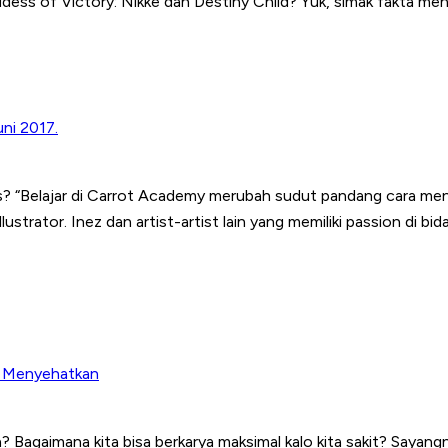
ess of Victory: Nikke dan Destiny Child? Yuk, simak fakta mena
uni 2017.
ls? “Belajar di Carrot Academy merubah sudut pandang cara me
strator. Inez dan artist-artist lain yang memiliki passion di b
g Menyehatkan
n? Bagaimana kita bisa berkarya maksimal kalo kita sakit? Saya