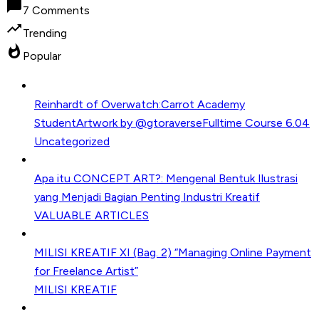
chat_bubble
7 Comments
trending_up
Trending
whatshot
Popular
Reinhardt of Overwatch:Carrot Academy
StudentArtwork by @gtoraverseFulltime Course 6.04
Uncategorized
Apa itu CONCEPT ART?: Mengenal Bentuk Ilustrasi
yang Menjadi Bagian Penting Industri Kreatif
VALUABLE ARTICLES
MILISI KREATIF XI (Bag. 2) “Managing Online Payment
for Freelance Artist”
MILISI KREATIF