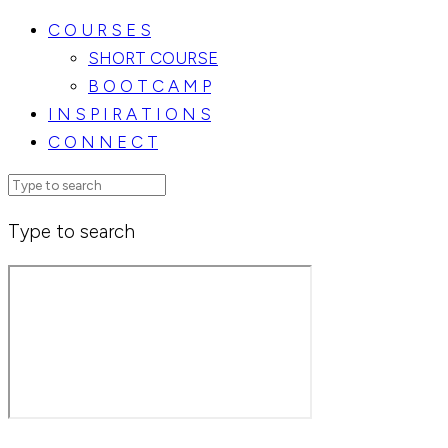
C O U R S E S
SHORT COURSE
B O O T C A M P
I N S P I R A T I O N S
C O N N E C T
Type to search