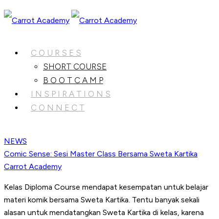
C O U R S E S
SHORT COURSE
B O O T C A M P
I N S P I R A T I O N S
C O N N E C T
NEWS
Comic Sense: Sesi Master Class Bersama Sweta Kartika
Carrot Academy
Kelas Diploma Course mendapat kesempatan untuk belajar
materi komik bersama Sweta Kartika. Tentu banyak sekali
alasan untuk mendatangkan Sweta Kartika di kelas, karena