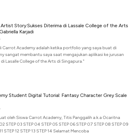
Artist Story:Sukses Diterima di Lassale College of the Arts
Gabriella Karjadi
di Carrot Academy adalah ketika portfolio yang saya buat di
y sangat membantu saya saat mengajukan aplikasi ke jurusan
 di Lasalle College of the Arts di Singapura."
my Student Digital Tutorial: Fantasy Character Grey Scale
ibuat oleh Siswa Carrot Academy, Titis Panggalih a.k.a Ocaritna
 02 STEP 03 STEP 04 STEP 05 STEP 06 STEP 07 STEP 08 STEP 09
11 STEP 12 STEP 13 STEP 14 Selamat Mencoba