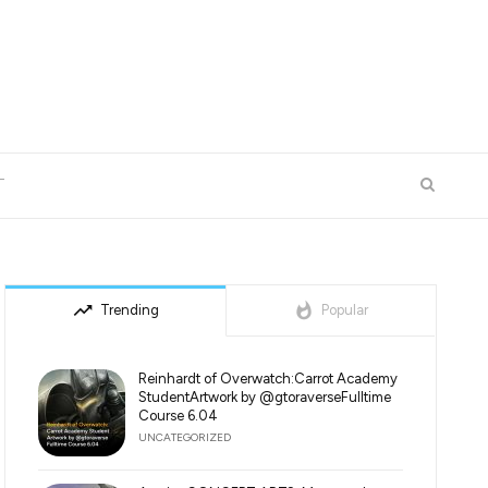
T
trending_up
whatshot
Trending
Popular
Reinhardt of Overwatch:Carrot Academy
StudentArtwork by @gtoraverseFulltime
Course 6.04
UNCATEGORIZED