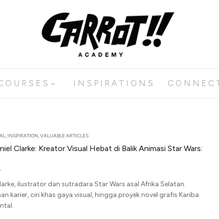
C O U R S E S
I N S P I R A T I O N S
C O N N E C 
TAL
,
INSPIRATION
,
VALUABLE ARTICLES
el Clarke: Kreator Visual Hebat di Balik Animasi Star Wars:
larke, ilustrator dan sutradara Star Wars asal Afrika Selatan.
n karier, ciri khas gaya visual, hingga proyek novel grafis Kariba
tal.