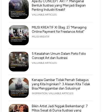
Apa itu CONCEPT ART?: Mengenal
Bentuk Ilustrasi yang Menjadi Bagian
Penting Industri Kreatif
VALUABLE ARTICLES
MILISI KREATIF XI (Bag. 2) “Managing
Online Payment for Freelance Artist”
MILISI KREATIF
5 Kesalahan Umum Dalam Porto Folio
Concept Art dan Ilustrasi
VALUABLE ARTICLES
Kenapa Gambar Tidak Pernah Sebagus
yang Kita Inginkan?: 3 Alasan Kita Tidak
Bisa Menggambar dan Solusinya!
INSPIRATION
,
VALUABLE ARTICLES
Bikin Artist Jadi Nggak Berkembang!: 7
Mitos Sesat di Dunia Ilustrasi yang