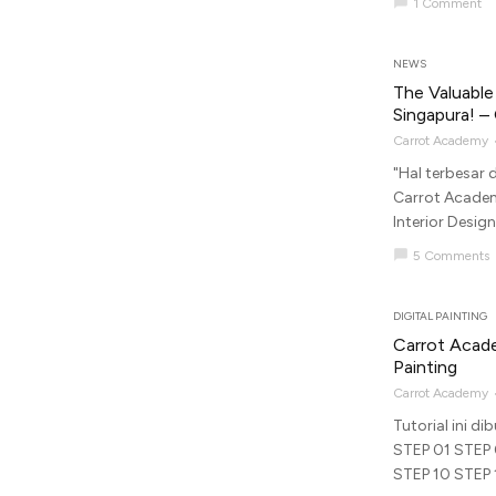
chat_bubble
1 Comment
NEWS
The Valuable 
Singapura! – 
Carrot Academy
"Hal terbesar 
Carrot Academ
Interior Design
chat_bubble
5 Comments
DIGITAL PAINTING
Carrot Acade
Painting
Carrot Academy
Tutorial ini d
STEP 01 STEP
STEP 10 STEP 