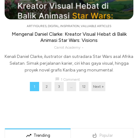
ART FIGURES
,
DIGITAL
,
INSPIRATION
,
VALUABLE ARTICLES
Mengenal Daniel Clarke: Kreator Visual Hebat di Balik
Animasi Star Wars: Visions
Carrot Academy
Kenali Daniel Clarke, ilustrator dan sutradara Star Wars asal Afrika
Selatan. Simak perjalanan karier, ciri khas gaya visual, hingga
proyek novel grafis Kariba yang monumental.
chat_bubble
1 Comment
1
2
3
…
12
Next »
trending_up
whatshot
Trending
Popular