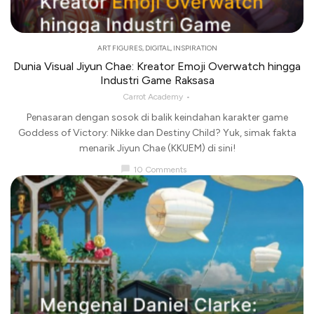
ART FIGURES
,
DIGITAL
,
INSPIRATION
Dunia Visual Jiyun Chae: Kreator Emoji Overwatch hingga
Industri Game Raksasa
Carrot Academy
Penasaran dengan sosok di balik keindahan karakter game
Goddess of Victory: Nikke dan Destiny Child? Yuk, simak fakta
menarik Jiyun Chae (KKUEM) di sini!
chat_bubble
10 Comments