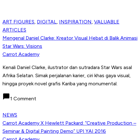
ART FIGURES
,
DIGITAL
,
INSPIRATION
,
VALUABLE
ARTICLES
Mengenal Daniel Clarke: Kreator Visual Hebat di Balik Animasi
Star Wars: Visions
Carrot Academy
Kenali Daniel Clarke, ilustrator dan sutradara Star Wars asal
Afrika Selatan. Simak perjalanan karier, ciri khas gaya visual,
hingga proyek novel grafis Kariba yang monumental.
chat_bubble
1 Comment
NEWS
Carrot Academy X Hewlett Packard: “Creative Production –
Seminar & Digital Painting Demo” UPI YAI 2016
Carrot Academy