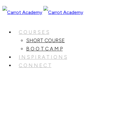
C O U R S E S
SHORT COURSE
B O O T C A M P
I N S P I R A T I O N S
C O N N E C T