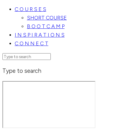
C O U R S E S
SHORT COURSE
B O O T C A M P
I N S P I R A T I O N S
C O N N E C T
Type to search