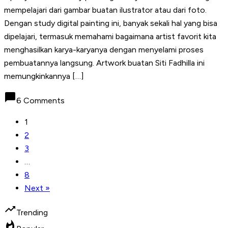
mempelajari dari gambar buatan ilustrator atau dari foto.
Dengan study digital painting ini, banyak sekali hal yang bisa
dipelajari, termasuk memahami bagaimana artist favorit kita
menghasilkan karya-karyanya dengan menyelami proses
pembuatannya langsung. Artwork buatan Siti Fadhilla ini
memungkinkannya […]
chat_bubble
6 Comments
1
2
3
…
8
Next »
trending_up
Trending
whatshot