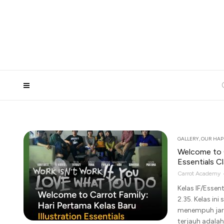
GALLERY
,
OUR HAPP
Welcome to C
Essentials Cl
Carrot Academy
Kelas IF/Essen
2.35. Kelas in
menempuh jara
terjauh adalah