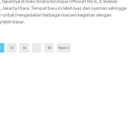
 tepatnya di Ruko Kirana Boutique Office B1 No.6, Jl. Bulevar
 Jakarta Utara. Tempat baru ini lebih luas dan nyaman sehingga
 untuk mengadakan berbagai macam kegiatan dengan
 lebih besar.
2
13
14
…
18
Next »