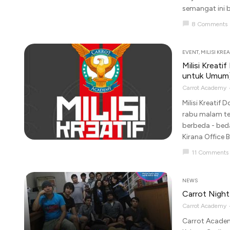
semangat ini 
chat_bubble
8 Comments
EVENT
,
MILISI KREA
Milisi Kreati
untuk Umum
Carrot Academy
Milisi Kreatif
rabu malam ter
berbeda - bed
Kirana Office 
chat_bubble
11 Comments
NEWS
Carrot Night
Carrot Academy
Carrot Academy