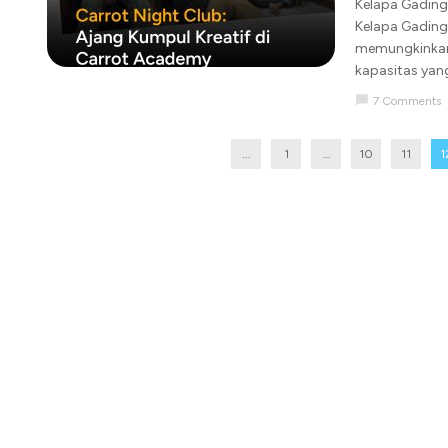
Kelapa Gading,
Kelapa Gading,
memungkinkan
kapasitas yang
chat_bubble
7 Comments
...
1
…
10
11
1