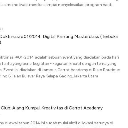
bisa memotivasi mereka sampai menyelesaikan program nanti.
TIF
f Doktrinasi #01/2014: Digital Painting Masterclass (Terbuka
)
 Doktrinasi #01-2014 adalah sebuah event yang diadakan pada hari
tentu yang berisi kegiatan - kegiatan kreatif dengan tema yang
a. Event ini diadakan di kampus Carrot Academy di Ruko Boutique
B1 no.6, jalan Bulevar Raya Kelapa Gading,Jakarta Utara
 Club: Ajang Kumpul Kreativitas di Carrot Academy
 di awal tahun 2014 ini sudah mulai aktif di lokasi barunya di