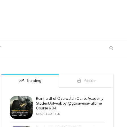
T
trending_up
whatshot
Trending
Popular
Reinhardt of Overwatch:Carrot Academy
StudentArtwork by @gtoraverseFulltime
Course 6.04
UNCATEGORIZED