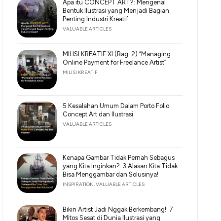
Apa itu CONCEPT ART?: Mengenal
Bentuk Ilustrasi yang Menjadi Bagian
Penting Industri Kreatif
VALUABLE ARTICLES
MILISI KREATIF XI (Bag. 2) “Managing
Online Payment for Freelance Artist”
MILISI KREATIF
5 Kesalahan Umum Dalam Porto Folio
Concept Art dan Ilustrasi
VALUABLE ARTICLES
Kenapa Gambar Tidak Pernah Sebagus
yang Kita Inginkan?: 3 Alasan Kita Tidak
Bisa Menggambar dan Solusinya!
INSPIRATION
,
VALUABLE ARTICLES
Bikin Artist Jadi Nggak Berkembang!: 7
Mitos Sesat di Dunia Ilustrasi yang