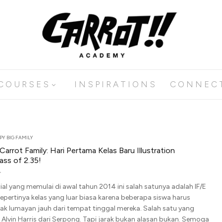
C O U R S E S
I N S P I R A T I O N S
C O N N E C 
Y BIG FAMILY
arrot Family: Hari Pertama Kelas Baru Illustration
ass of 2.35!
tial yang memulai di awal tahun 2014 ini salah satunya adalah IF/E
i sepertinya kelas yang luar biasa karena beberapa siswa harus
k lumayan jauh dari tempat tinggal mereka. Salah satu yang
 Alvin Harris dari Serpong. Tapi jarak bukan alasan bukan. Semoga