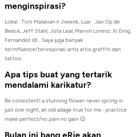
menginspirasi?
Lokal : Toni Malakian n Jiwenk, Luar : Jan Op de
Beeck, Jeff Stahl, Jota Leal, Marvin Lorenz, Xi Ding,
Fernandez dll .. Saya juga banyak
terinfluence/terinspirasi artis artis graffiti dan
tattoo
Apa tips buat yang tertarik
mendalami karikatur?
Be consistent! a stunning flower never spring in
just one night, an old adage true for me : practice
make perfect/no pain no gain 😉
Bulan ini bang eRje akan