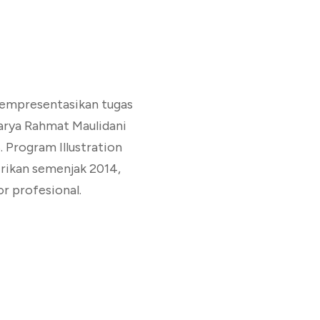
 mempresentasikan tugas
arya Rahmat Maulidani
. Program Illustration
irikan semenjak 2014,
or profesional.