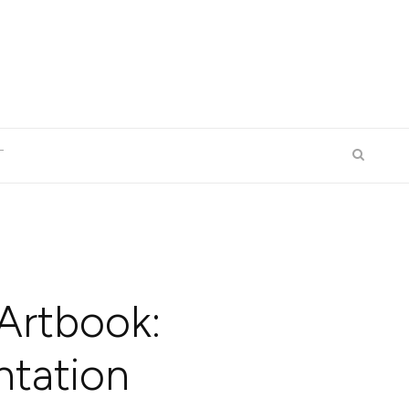
T
Artbook:
ntation