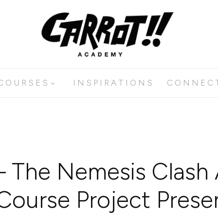
C O U R S E S
I N S P I R A T I O N S
C O N N E C 
 The Nemesis Clash 
 Course Project Prese