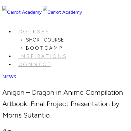
C O U R S E S
SHORT COURSE
B O O T C A M P
I N S P I R A T I O N S
C O N N E C T
NEWS
Anigon – Dragon in Anime Compilation
Artbook: Final Project Presentation by
Morris Sutantio
Share