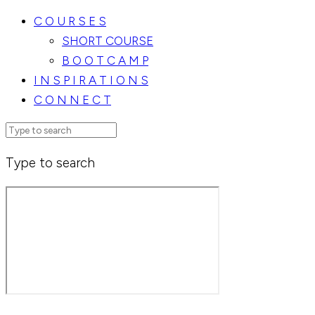
C O U R S E S
SHORT COURSE
B O O T C A M P
I N S P I R A T I O N S
C O N N E C T
Type to search