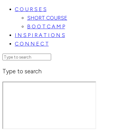
C O U R S E S
SHORT COURSE
B O O T C A M P
I N S P I R A T I O N S
C O N N E C T
Type to search