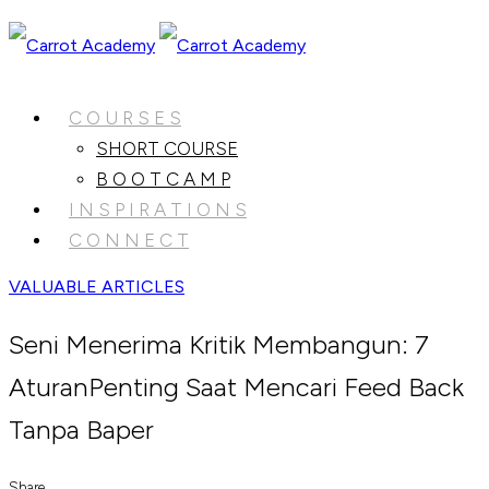
C O U R S E S
SHORT COURSE
B O O T C A M P
I N S P I R A T I O N S
C O N N E C T
VALUABLE ARTICLES
Seni Menerima Kritik Membangun: 7
AturanPenting Saat Mencari Feed Back
Tanpa Baper
Share