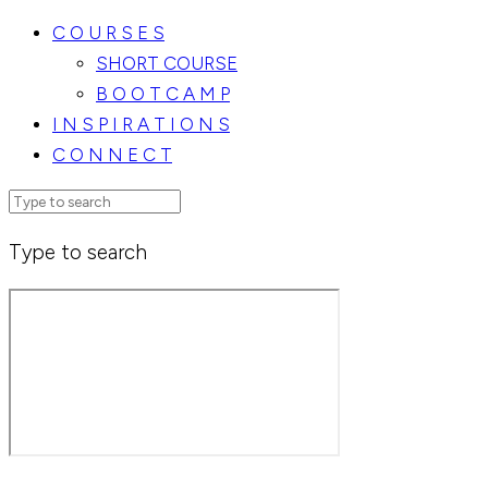
C O U R S E S
SHORT COURSE
B O O T C A M P
I N S P I R A T I O N S
C O N N E C T
Type to search