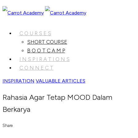
C O U R S E S
SHORT COURSE
B O O T C A M P
I N S P I R A T I O N S
C O N N E C T
INSPIRATION
VALUABLE ARTICLES
Rahasia Agar Tetap MOOD Dalam
Berkarya
Share