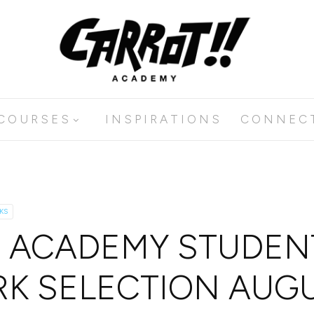
C O U R S E S
I N S P I R A T I O N S
C O N N E C 
KS
 ACADEMY STUDEN
K SELECTION AUG