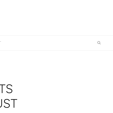
T
TS
UST