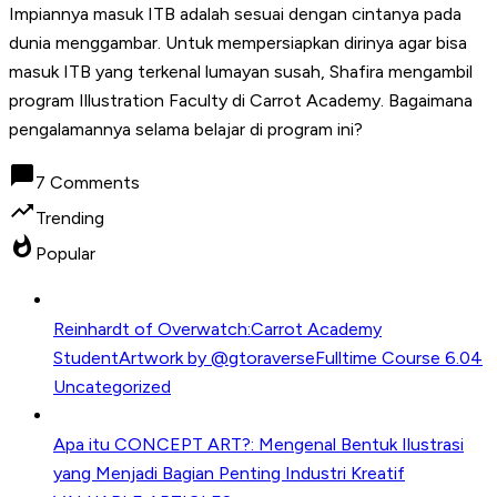
Impiannya masuk ITB adalah sesuai dengan cintanya pada
dunia menggambar. Untuk mempersiapkan dirinya agar bisa
masuk ITB yang terkenal lumayan susah, Shafira mengambil
program Illustration Faculty di Carrot Academy. Bagaimana
pengalamannya selama belajar di program ini?
chat_bubble
7 Comments
trending_up
Trending
whatshot
Popular
Reinhardt of Overwatch:Carrot Academy
StudentArtwork by @gtoraverseFulltime Course 6.04
Uncategorized
Apa itu CONCEPT ART?: Mengenal Bentuk Ilustrasi
yang Menjadi Bagian Penting Industri Kreatif