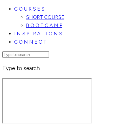
C O U R S E S
SHORT COURSE
B O O T C A M P
I N S P I R A T I O N S
C O N N E C T
Type to search