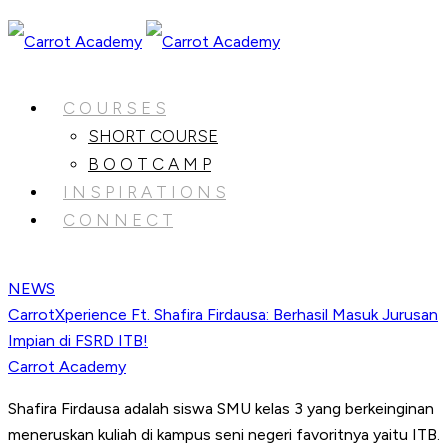
C O U R S E S
SHORT COURSE
B O O T C A M P
I N S P I R A T I O N S
C O N N E C T
NEWS
CarrotXperience Ft. Shafira Firdausa: Berhasil Masuk Jurusan
Impian di FSRD ITB!
Carrot Academy
Shafira Firdausa adalah siswa SMU kelas 3 yang berkeinginan
meneruskan kuliah di kampus seni negeri favoritnya yaitu ITB.