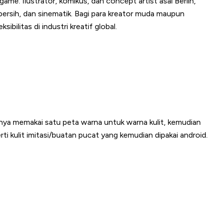
 game. Ilustrator, komikus, dan concept artist asal Berlin,
ersih, dan sinematik. Bagi para kreator muda maupun
ilitas di industri kreatif global.
hanya memakai satu peta warna untuk warna kulit, kemudian
 kulit imitasi/buatan pucat yang kemudian dipakai android.