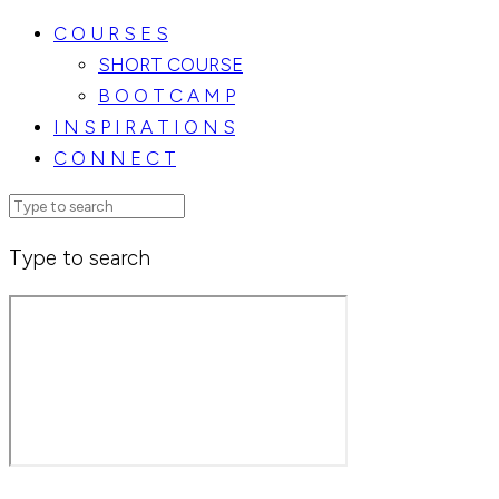
C O U R S E S
SHORT COURSE
B O O T C A M P
I N S P I R A T I O N S
C O N N E C T
Type to search