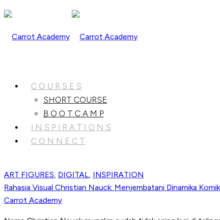
C O U R S E S
SHORT COURSE
B O O T C A M P
I N S P I R A T I O N S
C O N N E C T
ART FIGURES
,
DIGITAL
,
INSPIRATION
Rahasia Visual Christian Nauck: Menjembatani Dinamika Kom
Carrot Academy