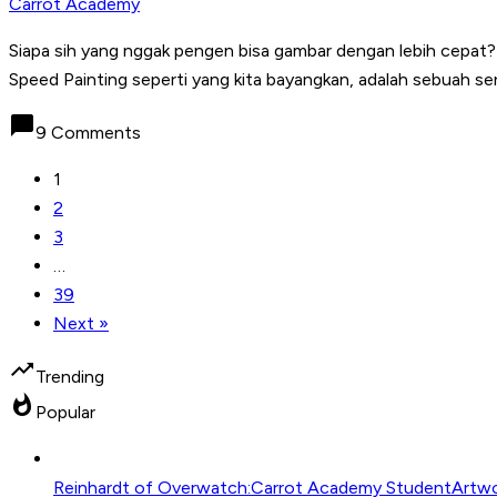
Carrot Academy
Siapa sih yang nggak pengen bisa gambar dengan lebih cepat? 
Speed Painting seperti yang kita bayangkan, adalah sebuah se
chat_bubble
9 Comments
1
2
3
…
39
Next »
trending_up
Trending
whatshot
Popular
Reinhardt of Overwatch:Carrot Academy StudentArtwo