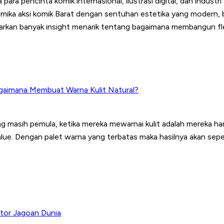
ara pencinta komik internasional, ilustrasi digital, dan industri
ika aksi komik Barat dengan sentuhan estetika yang modern, b
rkan banyak insight menarik tentang bagaimana membangun fleksib
Bagaimana Membuat Warna Kulit Natural?
yang masih pemula, ketika mereka mewarnai kulit adalah mereka 
e. Dengan palet warna yang terbatas maka hasilnya akan seperti
rator Jagoan Dunia