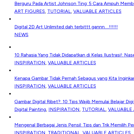
Berguru Pada Artist Johnson Ting: 5 Cara Ampuh Memb
ART FIGURES
,
TUTORIAL
,
VALUABLE ARTICLES
Digital 2D Art Unlimited dah terbittt gannn….!!!!!!
NEWS
10 Rahasia Yang Tidak Didapatkan di Kelas Ilustrasi!: Nas
INSPIRATION
,
VALUABLE ARTICLES
Kenapa Gambar Tidak Pernah Sebagus yang Kita Inginkan
INSPIRATION
,
VALUABLE ARTICLES
Gambar Digital Ribet?: 10 Tips Wajib Memulai Belajar Digi
Digital Painting
,
INSPIRATION
,
TUTORIAL
,
VALUABLE 
Mengenal Berbagai Jenis Pensil: Tips dan Trik Memilih P
INSPIRATION
,
TRADITIONAL
,
VALUABLE ARTICLES