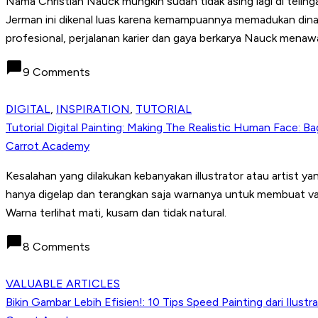
Nama Christian Nauck mungkin sudah tidak asing lagi di telinga p
Jerman ini dikenal luas karena kemampuannya memadukan dinam
profesional, perjalanan karier dan gaya berkarya Nauck menawa
chat_bubble
9 Comments
DIGITAL
,
INSPIRATION
,
TUTORIAL
Tutorial Digital Painting: Making The Realistic Human Face: 
Carrot Academy
Kesalahan yang dilakukan kebanyakan illustrator atau artist 
hanya digelap dan terangkan saja warnanya untuk membuat valu
Warna terlihat mati, kusam dan tidak natural.
chat_bubble
8 Comments
VALUABLE ARTICLES
Bikin Gambar Lebih Efisien!: 10 Tips Speed Painting dari Ilust